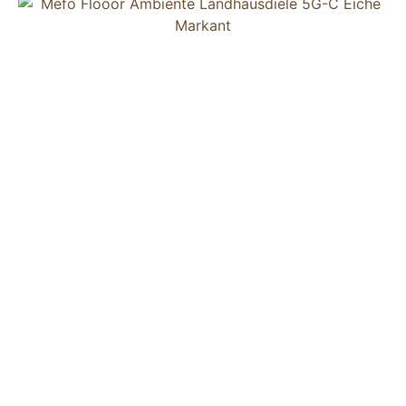
Mefo Floor
Ihr Spezialist bei hochwertigen Bodenbelägen im Innen-
und Außenbereich: Parkettböden und Holzdielen,
Designböden aus Vinyl oder Outdoor-Beläge für Ihre
Terrasse.