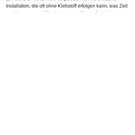
Installation, die oft ohne Klebstoff erfolgen kann, was Zeit
und Kosten spart. Sie sind auch äußerst pflegeleicht und
widerstandsfähig gegen Kratzer, Flecken und
Feuchtigkeit, was sie ideal für stark frequentierte
Bereiche wie Küchen, Badezimmer und Flure macht.
Entdecken Sie bei Holger Bottke Parkett in Ratingen
unsere breite Palette an hochwertigen Vinylböden und
finden Sie die perfekte Lösung für Ihr Zuhause. Unser
kompetentes Team steht Ihnen gerne zur Verfügung, um
Sie bei der Auswahl und Installation Ihres neuen
Vinylbodens zu unterstützen.