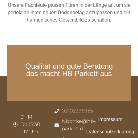
Unsere Fachleute passen Türen in der Länge an, um sie
perfekt an Ihren neuen Bodenbelag anzupassen und ein
harmonisches Gesamtbild zu schaffen.
Qualität und gute Beratung
das macht HB Parkett aus
02102395955
Di, Mi +
Impressum
h.bottke@hb-
Do 15:30
parkett.de
- 17 Uhr
Datenschutzerklärung